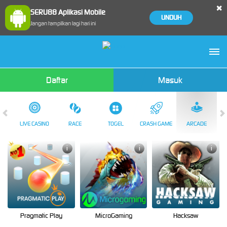
×
SERU88 Aplikasi Mobile
UNDUH
Jangan tampilkan lagi hari ini
Daftar
Masuk
AGA
LIVE CASINO
RACE
TOGEL
CRASH GAME
ARCADE
i
i
i
Pragmatic Play
MicroGaming
Hacksaw