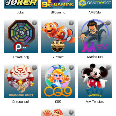
Joker
BTGaming
AMB Slot
i
i
i
Crowd Play
VPower
Mario Club
i
i
i
Dragoonsoft
CQ9
MM Tangkas
i