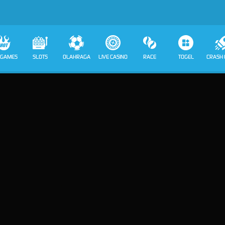
 GAMES
SLOTS
OLAHRAGA
LIVE CASINO
RACE
TOGEL
CRASH