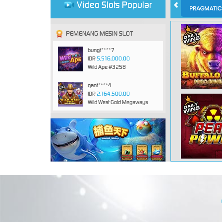
Video Slots Popular
PEMENANG MESIN SLOT
bungt****7
IDR
5,516,000.00
Wild Ape #3258
gant****4
IDR
2,164,500.00
Wild West Gold Megaways
ind****u
IDR
2,109,863.02
Gates of Dragon Jackpot Play
gant****4
IDR
912,000.00
Wild West Gold Megaways
pap****1
IDR
802,750.00
Sweet Bonanza Super Scatter