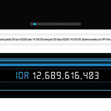
 30-Jun-2026 dari 14.59.59 sampai 30-Sep-2026 14.59.59. Selama waktu ini, PP Virtual Sports 
IDR
12,689,616,403