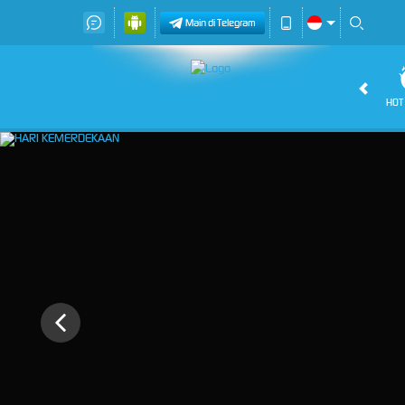
Main di Telegram
HOT