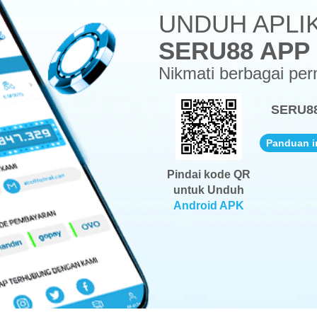
UNDUH APLIK
SERU88 APP
Nikmati berbagai pe
SERU8
Panduan i
Pindai kode QR
untuk Unduh
Android APK